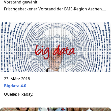
Vorstand gewählt.
Frischgebackener Vorstand der BME-Region Aachen.
Von links: Michael Schönell, Prof. Matthias Meinecke,
Marie-Sophie Creutz, Reiner Bauhammer, Stephanie
Sanft, Hardy Creutz, Uwe Pettenberg, Kristina Pelzel
und Franz-Josef Baumann. Foto: BME-Region Aachen.
23. März 2018
Bigdata 4.0
Quelle: Pixabay.