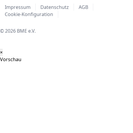
Impulsvorträgen die Beschaffungspotenziale der
Impressum
Datenschutz
AGB
Euroregion im Dreiländereck Deutschland, Belgien
Cookie-Konfiguration
und Niederlande vorgestellt.
© 2026 BME e.V.
×
Vorschau