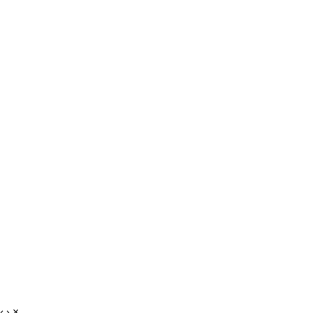
‹
›
×