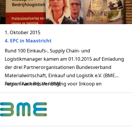
1. Oktober 2015
4. EPC in Maastricht
Rund 100 Einkaufs-, Supply Chain- und
Logistikmanager kamen am 01.10.2015 auf Einladung
der drei Partnerorganisationen Bundesverband
Materialwirtschaft, Einkauf und Logistik e.V. (BME
Region Aachen), Vereniging voor Inkoop en
Fotos: Frank Rösch / BME
Bedrijfslogistiek (VIB Belgien) und Nederlandse
Vereniging voor Inkoop Management (NEVI
Niederlande) in die Aula der Universität Maastricht.
Auf der vierstündigen englischsprachigen
Fachveranstaltung wurden ihnen in mehreren