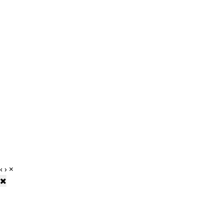
‹
›
×